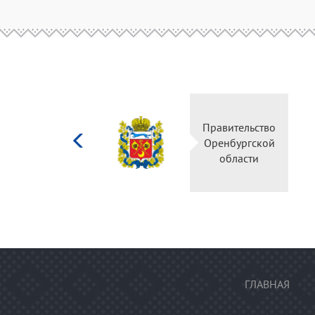
Министерство
Правительство
культуры
Оренбургской
Российской
области
федерации
ГЛАВНАЯ