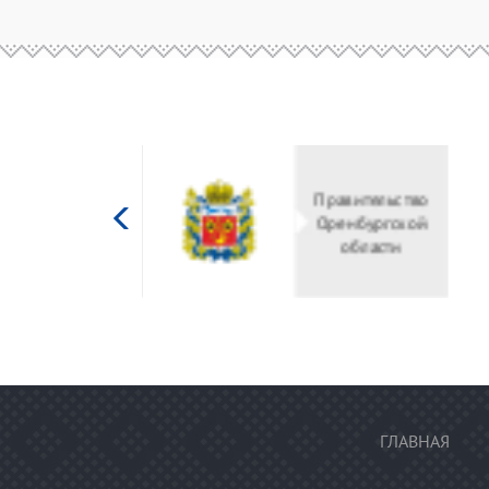
Министерство
Правительство
культуры
Оренбургской
Российской
области
федерации
ГЛАВНАЯ