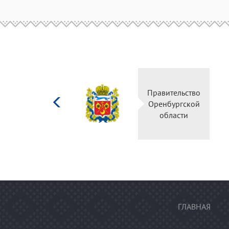
Министерство
Правительство
культуры
Оренбургской
Российской
области
федерации
ГЛАВНАЯ