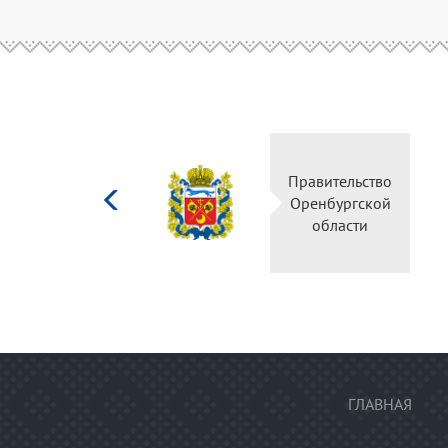
Министерство
Правительс
культуры
Оренбургск
Российской
области
федерации
ГЛАВНАЯ