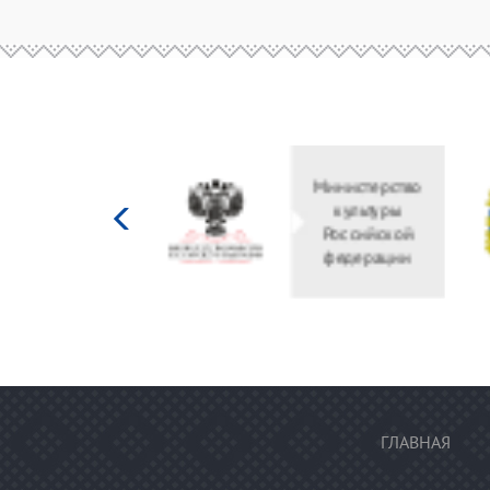
Министерство
культуры
Российской
федерации
ГЛАВНАЯ