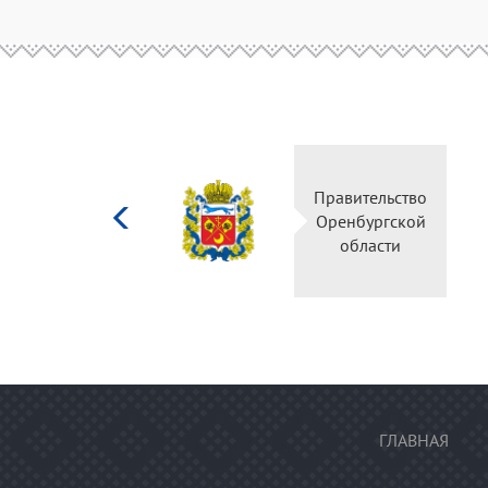
Министерство
культуры
Российской
федерации
ГЛАВНАЯ