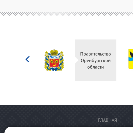
Министерство
Правительство
культуры
Оренбургской
Российской
области
федерации
ГЛАВНАЯ