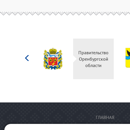
Министерство
Правительство
культуры
Оренбургской
Российской
области
федерации
ГЛАВНАЯ