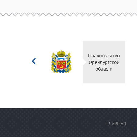
Министерство
Правительство
культуры
Оренбургской
Российской
области
федерации
ГЛАВНАЯ