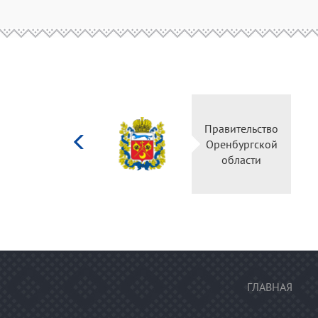
Министерство
Правительство
культуры
Оренбургской
Российской
области
федерации
ГЛАВНАЯ