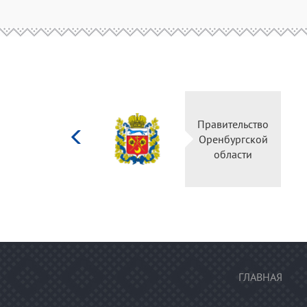
Министерство
культуры
Российской
федерации
ГЛАВНАЯ