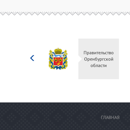
Министерство
культуры
Российской
федерации
ГЛАВНАЯ