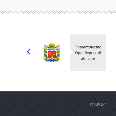
Министерство
Правительство
культуры
Оренбургской
Российской
области
федерации
ГЛАВНАЯ