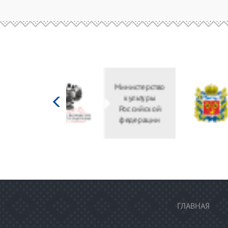
Министерство
культуры
Российской
федерации
ГЛАВНАЯ