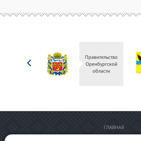
Министерство
Правительство
культуры
Оренбургской
Российской
области
федерации
ГЛАВНАЯ