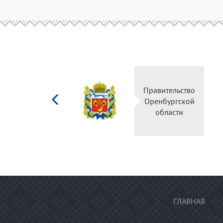
Министерство
Правительство
культуры
Оренбургской
Российской
области
федерации
ГЛАВНАЯ