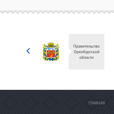
Министерство
Правительство
культуры
Оренбургской
Российской
области
федерации
ГЛАВНАЯ