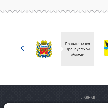
Министерство
Правительство
культуры
Оренбургской
Российской
области
федерации
ГЛАВНАЯ