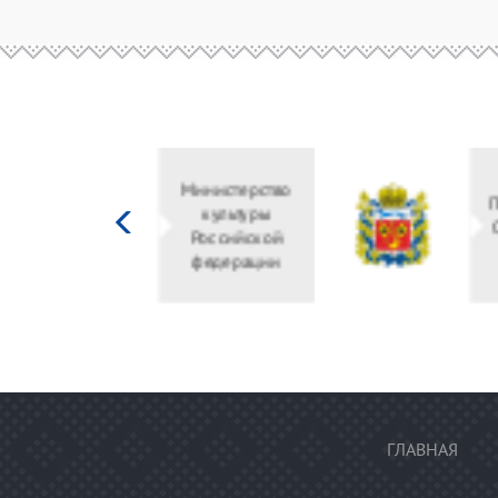
Министерство
культуры
Российской
федерации
ГЛАВНАЯ