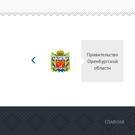
Министерство
Правительство
культуры
Оренбургской
Российской
области
федерации
ГЛАВНАЯ