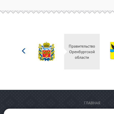
Министерство
Правительство
культуры
Оренбургской
Российской
области
федерации
ГЛАВНАЯ