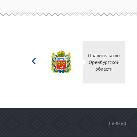
Министерство
Правительство
культуры
Оренбургской
Российской
области
федерации
ГЛАВНАЯ