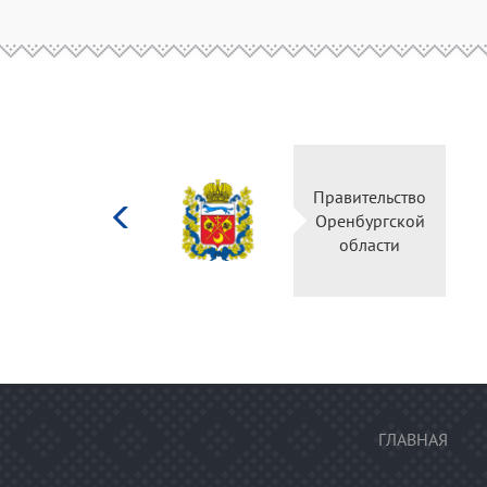
Министерство
Правительство
культуры
Оренбургской
Российской
области
федерации
ГЛАВНАЯ