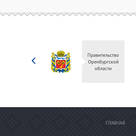
Министерство
культуры
Российской
федерации
ГЛАВНАЯ