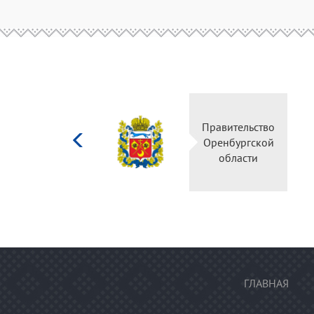
Министерство
Правительс
культуры
Оренбургск
Российской
области
федерации
ГЛАВНАЯ