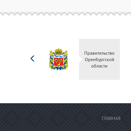
Министерство
Правительство
культуры
Оренбургской
Российской
области
федерации
ГЛАВНАЯ