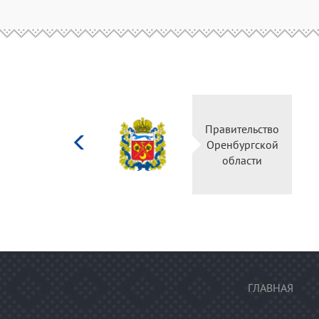
Министерство
Правительств
культуры
Оренбургско
Российской
области
федерации
ГЛАВНАЯ