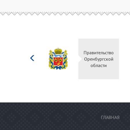
Министерство
Правительство
культуры
Оренбургской
Российской
области
федерации
ГЛАВНАЯ