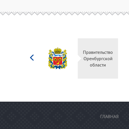
Министерство
Правительство
культуры
Оренбургской
Российской
области
федерации
ГЛАВНАЯ