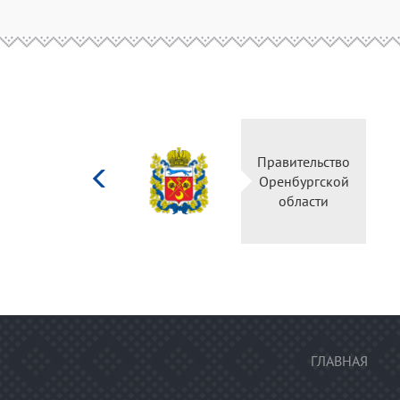
Министерство
Правительство
культуры
Оренбургской
Российской
области
федерации
ГЛАВНАЯ