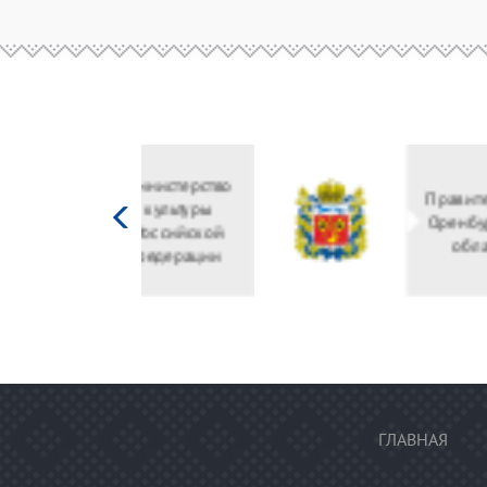
Министерство
культуры
Российской
федерации
ГЛАВНАЯ