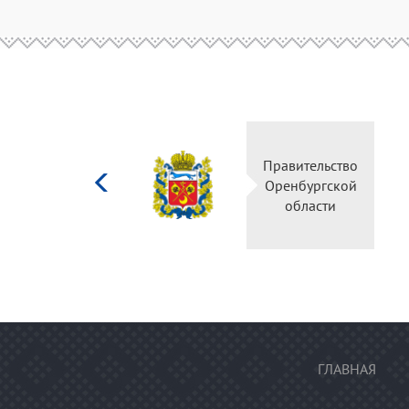
Министерство
Правительство
культуры
Оренбургской
Российской
области
федерации
ГЛАВНАЯ