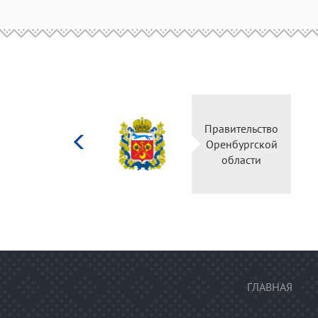
Министерство
Правительство
культуры
Оренбургской
Российской
области
федерации
ГЛАВНАЯ