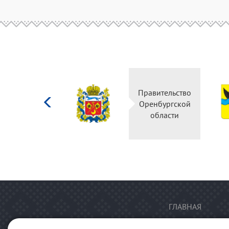
Министерство
Правительство
культуры
Оренбургской
Российской
области
федерации
ГЛАВНАЯ