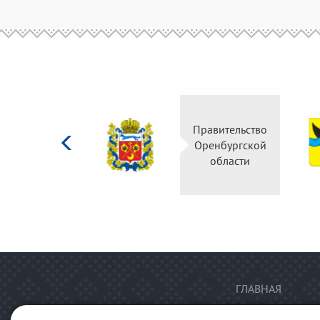
Министерство
Правительство
культуры
Оренбургской
Российской
области
федерации
ГЛАВНАЯ