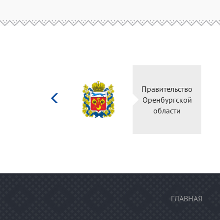
Министерство
Правительство
культуры
Оренбургской
Российской
области
федерации
ГЛАВНАЯ