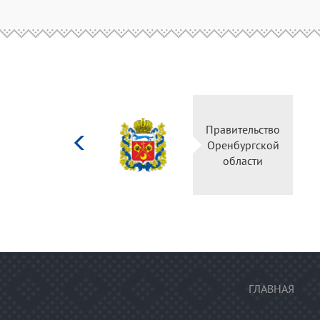
Министерство
Правительство
культуры
Оренбургской
Российской
области
федерации
ГЛАВНАЯ