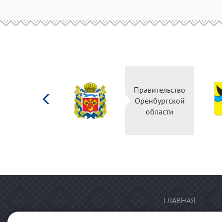
Министерство
Правительство
культуры
Оренбургской
Российской
области
федерации
ГЛАВНАЯ