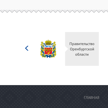
Министерство
Правител
культуры
Оренбур
Российской
облас
федерации
ГЛАВНАЯ