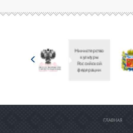
Министерство
культуры
Российской
федерации
ГЛАВНАЯ