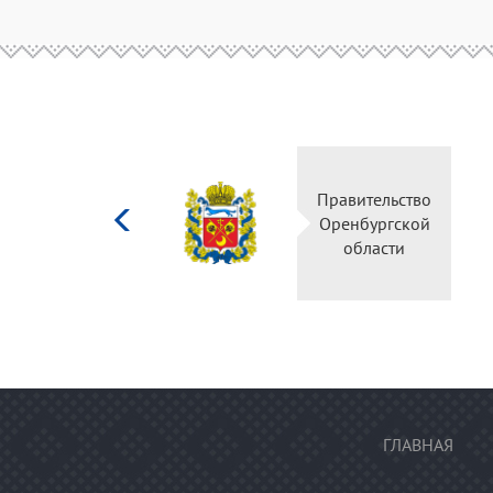
Министерство
Правительство
культуры
Оренбургской
Российской
области
федерации
ГЛАВНАЯ