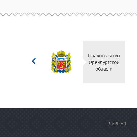
Министерство
Правительство
культуры
Оренбургской
Российской
области
федерации
ГЛАВНАЯ