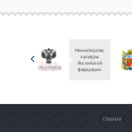
Министерство
культуры
Российской
федерации
ГЛАВНАЯ