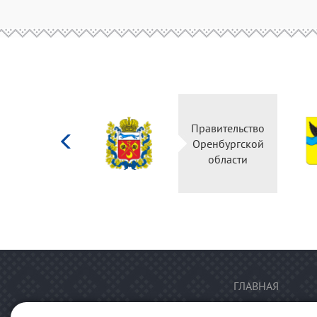
Министерство
Правительство
культуры
Оренбургской
Российской
области
федерации
ГЛАВНАЯ