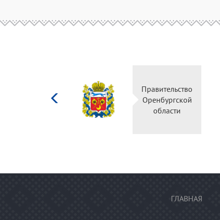
Министерство
Правитель
культуры
Оренбургс
Российской
област
федерации
ГЛАВНАЯ