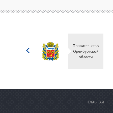
Министерство
Правите
культуры
Оренбу
Российской
обла
федерации
ГЛАВНАЯ