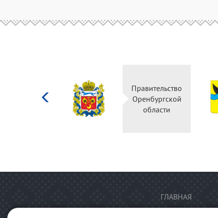
Министерство
Правительство
культуры
Оренбургской
Российской
области
федерации
ГЛАВНАЯ