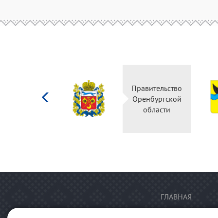
Министерство
Правительство
культуры
Оренбургской
Российской
области
федерации
ГЛАВНАЯ