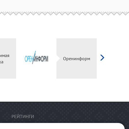
исимая
Оренинформ
енка
РЕЙТИНГИ