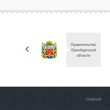
Министерство
Правительство
культуры
Оренбургской
Российской
области
федерации
ГЛАВНАЯ