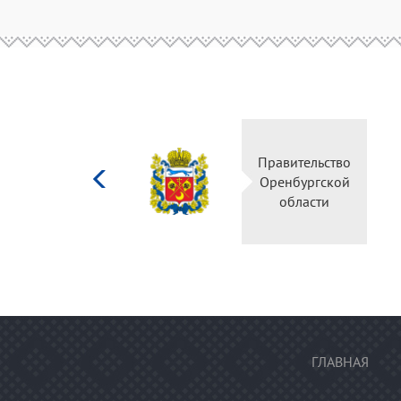
Министерство
Правительство
культуры
Оренбургской
Российской
области
федерации
ГЛАВНАЯ